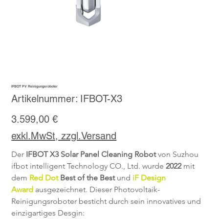
IFBOT PV Reinigungsroboter
Artikelnummer:
Artikelnummer:
IFBOT-X3
IFBOT-
X3
Preis
3.599,00 €
exkl.MwSt, zzgl.Versand
Der 
IFBOT X3 Solar Panel Cleaning Robot
 von Suzhou 
ifbot intelligent Technology CO., Ltd. wurde 
2022
 mit 
dem 
Red Dot
 Best of the Best
 und 
iF Design 
Award
 ausgezeichnet. Dieser Photovoltaik-
Reinigungsroboter besticht durch sein innovatives und 
einzigartiges Desgin: