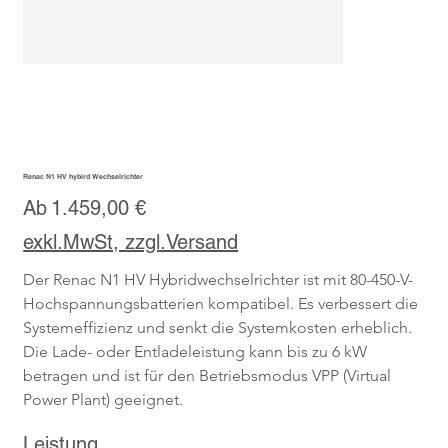
Renac N1 HV hybird Wechselrichter
Preis
Ab
1.459,00 €
exkl.MwSt, zzgl.Versand
Der Renac N1 HV Hybridwechselrichter ist mit 80-450-V-
Hochspannungsbatterien kompatibel. Es verbessert die 
Systemeffizienz und senkt die Systemkosten erheblich. 
Die Lade- oder Entladeleistung kann bis zu 6 kW 
betragen und ist für den Betriebsmodus VPP (Virtual 
Power Plant) geeignet.
Leistung