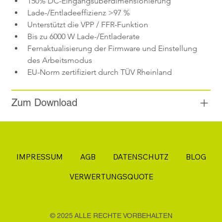
150% DC-Eingangsüberdimensionierung
Lade-/Entladeeffizienz >97 %
Unterstützt die VPP / FFR-Funktion
Bis zu 6000 W Lade-/Entladerate
Fernaktualisierung der Firmware und Einstellung 
des Arbeitsmodus
EU-Norm zertifiziert durch TÜV Rheinland
Zum Download
IMPRESSUM
AGB
DATENSCHUTZ
BLOG
VERWERTUNGSQUOTE
© 2025 ALLE RECHTE VORBEHALTEN