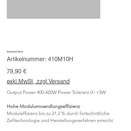
Solarpanel Mono
Artikelnummer:
Artikelnummer:
410M10H
410M10H
Preis
79,90 €
exkl.MwSt, zzgl.Versand
Output Power 400-420W Power Toleranz 0~+5W
Hohe Modulumwandlungseffizienz
Moduleffizienz bis zu 21,2 % durch fortschrittliche 
Zelltechnologie und Herstellungsverfahren erreicht