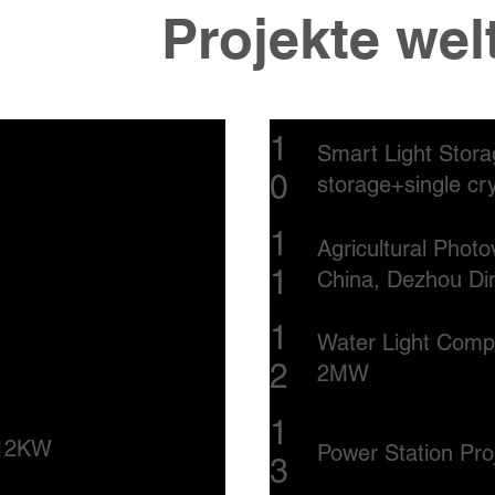
Projekte wel
1
Smart Light Stora
0
storage+single cr
1
Agricultural Phot
1
China, Dezhou D
1
Water Light Comp
2
2MW
1
f 12KW
Power Station Pr
3