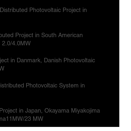
istributed Photovoltaic Project in
buted Project in South American
n 2.0/4.0MW
ject in Danmark, Danish Photovoltaic
MW
stributed Photovoltaic System in
Project in Japan, Okayama Miyakojima
ima11MW/23 MW