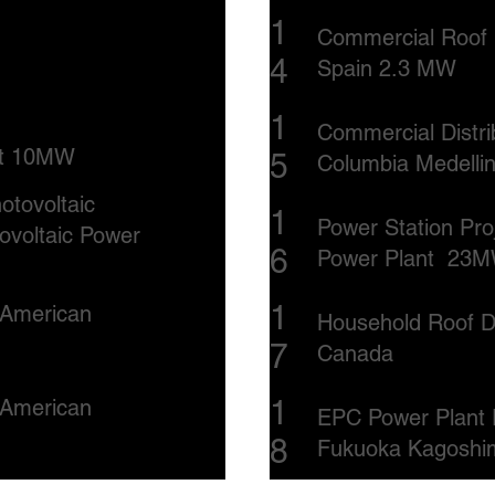
1
Commercial Roof D
4
Spain 2.3 MW
1
Commercial Distri
ect 10MW
5
Columbia Medelli
otovoltaic
1
Power Station Pro
ovoltaic Power
6
Power Plant 23
1
h American
Household Roof Di
7
Canada
1
h American
EPC Power Plant 
8
Fukuoka Kagosh