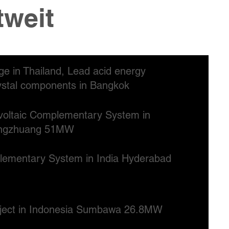
tweit
ge in Thailand, Lead acid energy
ystal components in Bangkok
ovoltaic Complementary System in
ingzhuang 51MW
lementary System in India Hyderabad
oject in Indonesia Sumbawa 26.8MW