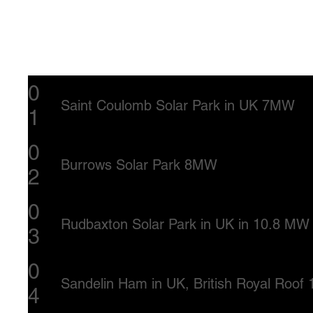
0
Saint Coulomb Solar Park in UK 7MW
1
0
Burrows Solar Park 8MW
2
0
Rudbaxton Solar Park in UK in 10.8 MW
3
0
Sandelin Ham in UK, British Royal Roo
4