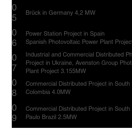
0
Brück in Germany 4,2 MW
5
0
Power Station Project in Spain
6
Spanish Photovoltaic Power Plant Proj
Industrial and Commercial Distributed Ph
0
Project in Ukraine, Avenston Group Phot
7
Plant Project 3.155MW
0
Commercial Distributed Project in Sout
8
Colombia 4.0MW
0
Commercial Distributed Project in Sout
9
Paulo Brazil 2.5MW