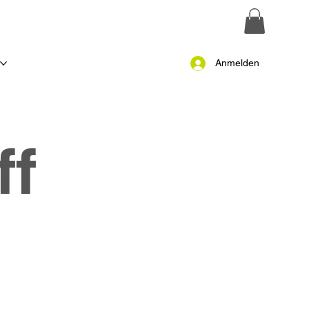
T
Anmelden
ff