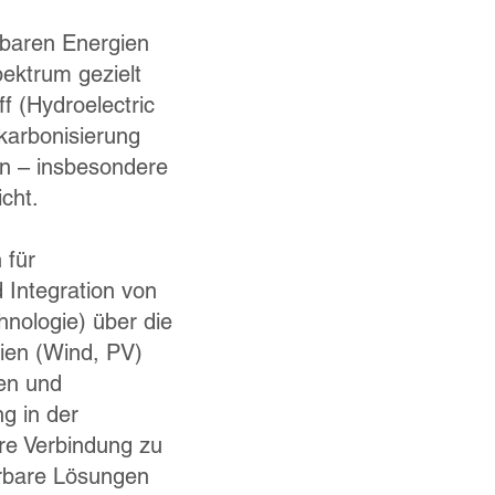
rbaren Energien
ektrum gezielt
f (Hydroelectric
ekarbonisierung
en – insbesondere
icht.
 für
 Integration von
hnologie) über die
ien (Wind, PV)
en und
g in der
ere Verbindung zu
erbare Lösungen