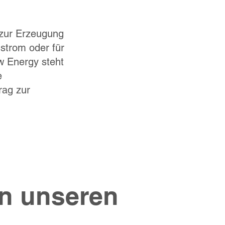
, zur Erzeugung
strom oder für
w Energy steht
e
rag zur
in unseren